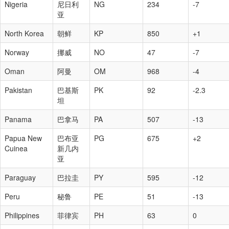
Nigeria
尼日利
NG
234
-7
亚
North Korea
朝鲜
KP
850
+1
Norway
挪威
NO
47
-7
Oman
阿曼
OM
968
-4
Pakistan
巴基斯
PK
92
-2.3
坦
Panama
巴拿马
PA
507
-13
Papua New
巴布亚
PG
675
+2
Cuinea
新几内
亚
Paraguay
巴拉圭
PY
595
-12
Peru
秘鲁
PE
51
-13
Philippines
菲律宾
PH
63
0