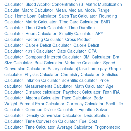
Calculator
Blood Alcohol Concentration (B
Matrix Multiplication
Calculat
Macro Calculator
Mean, Median, Mode, Range
Calc
Home Loan Calculator
Sales Tax Calculator
Rounding
Calculator
Matrix Calculator
Time Card Calculator
BMR
Calculator
Time Clock Calculator
Time Duration
Calculator
Hours Calculator
Simplify Calculator
APY
Calculator
Factoring Calculator
Cross Product
Calculator
Calorie Deficit Calculator
Calorie Deficit
Calculator
401K Calculator
Date Calculator
GPA
Calculator
Compound Interest Calculator
BMI Calculator
Bra
Size Calculator
Bust Calculator
Variance Calculator
Speed
Conversion Calculator
Salary calculato|Take home pay
Graph
calculator
Physics Calculator
Chemistry Calculator
Statistics
Calculator
Inflation Calculator
scientific calculator
Price
calculator
Measurements Calculator
Math Calculator
Age
Calculator
Distance calculator
Paycheck Calculator
Roth IRA
Calculator
Algebra Calculator
Pace Calculator
Body
Weight
Percent Error Calculator
Currency Calculator
Shelf Life
Calculator
Common Divisor Calculator
Equation Solver
Calculator
Density Conversion Calculator
Deduplication
Calculator
Time Conversion Calculator
Fuel Cost
Calculator
Time Calculator
Average Calculator
Trigonometric