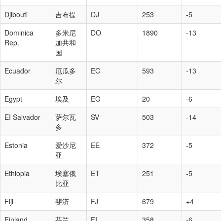
Djibouti
吉布提
DJ
253
-5
Dominica
多米尼
DO
1890
-13
Rep.
加共和
国
Ecuador
厄瓜多
EC
593
-13
尔
Egypt
埃及
EG
20
-6
EI Salvador
萨尔瓦
SV
503
-14
多
Estonia
爱沙尼
EE
372
-5
亚
Ethiopia
埃塞俄
ET
251
-5
比亚
Fiji
斐济
FJ
679
+4
Finland
芬兰
FI
358
-6