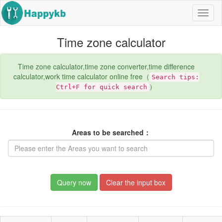
Navig
butto
Time zone calculator
Time zone calculator,time zone converter,time difference
calculator,work time calculator online free（
Search tips:
）
Ctrl+F for quick search
Areas to be searched：
Query now
Clear the input box