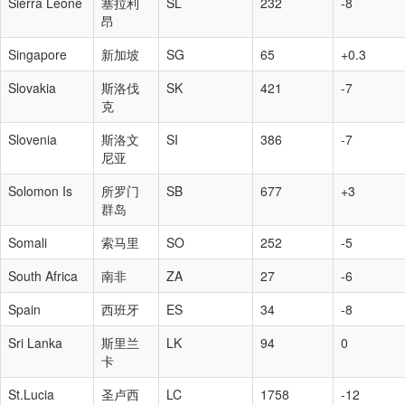
Sierra Leone
塞拉利
SL
232
-8
昂
Singapore
新加坡
SG
65
+0.3
Slovakia
斯洛伐
SK
421
-7
克
Slovenia
斯洛文
SI
386
-7
尼亚
Solomon Is
所罗门
SB
677
+3
群岛
Somali
索马里
SO
252
-5
South Africa
南非
ZA
27
-6
Spain
西班牙
ES
34
-8
Sri Lanka
斯里兰
LK
94
0
卡
St.Lucia
圣卢西
LC
1758
-12