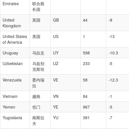
Emirates
联合酋
长国
United
英国
GB
44
-8
Kiongdom
United States
美国
US
1
-13
of America
Uruguay
乌拉圭
UY
598
-10.3
Uzbekistan
乌兹别
UZ
233
-5
克斯坦
Venezuela
委内瑞
VE
58
-12.3
拉
Vietnam
越南
VN
84
-1
Yemen
也门
YE
967
-5
Yugoslavia
南斯拉
YU
381
-7
夫