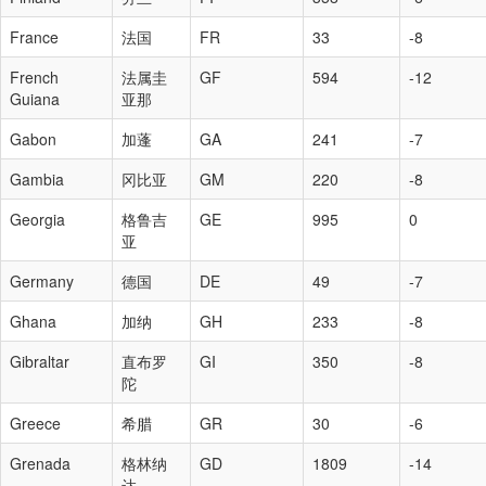
France
法国
FR
33
-8
French
法属圭
GF
594
-12
Guiana
亚那
Gabon
加蓬
GA
241
-7
Gambia
冈比亚
GM
220
-8
Georgia
格鲁吉
GE
995
0
亚
Germany
德国
DE
49
-7
Ghana
加纳
GH
233
-8
Gibraltar
直布罗
GI
350
-8
陀
Greece
希腊
GR
30
-6
Grenada
格林纳
GD
1809
-14
达