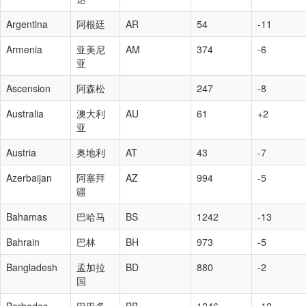
Argentina
阿根廷
AR
54
-11
Armenia
亚美尼
AM
374
-6
亚
Ascension
阿森松
247
-8
Australia
澳大利
AU
61
+2
亚
Austria
奥地利
AT
43
-7
Azerbaijan
阿塞拜
AZ
994
-5
疆
Bahamas
巴哈马
BS
1242
-13
Bahrain
巴林
BH
973
-5
Bangladesh
孟加拉
BD
880
-2
国