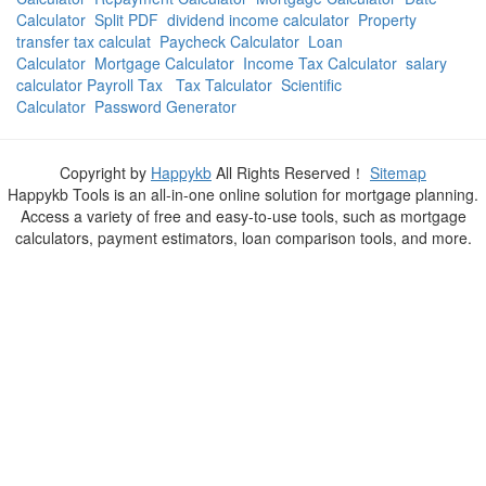
Calculator
Split PDF
dividend income calculator
Property
transfer tax calculat
Paycheck Calculator
Loan
Calculator
Mortgage Calculator
Income Tax Calculator
salary
calculator Payroll Tax
Tax Talculator
Scientific
Calculator
Password Generator
Copyright by
Happykb
All Rights Reserved！
Sitemap
Happykb Tools is an all-in-one online solution for mortgage planning.
Access a variety of free and easy-to-use tools, such as mortgage
calculators, payment estimators, loan comparison tools, and more.