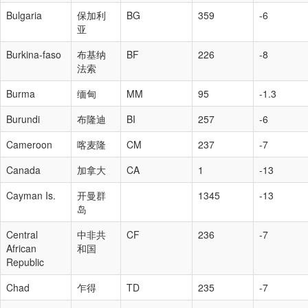
Bulgaria
保加利
BG
359
-6
亚
Burkina-faso
布基纳
BF
226
-8
法索
Burma
缅甸
MM
95
-1.3
Burundi
布隆迪
BI
257
-6
Cameroon
喀麦隆
CM
237
-7
Canada
加拿大
CA
1
-13
Cayman Is.
开曼群
1345
-13
岛
Central
中非共
CF
236
-7
African
和国
Republic
Chad
乍得
TD
235
-7