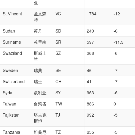
亚
St.Vincent
圣文森
VC
1784
-12
特
Sudan
苏丹
SD
249
-6
Suriname
苏里南
SR
597
-11.3
Swaziland
斯威士
SZ
268
-6
兰
Sweden
瑞典
SE
46
-7
Switzerland
瑞士
CH
41
-7
Syria
叙利亚
SY
963
-6
Taiwan
台湾省
TW
886
0
Tajikstan
塔吉克
TJ
992
-5
斯坦
Tanzania
坦桑尼
TZ
255
-5