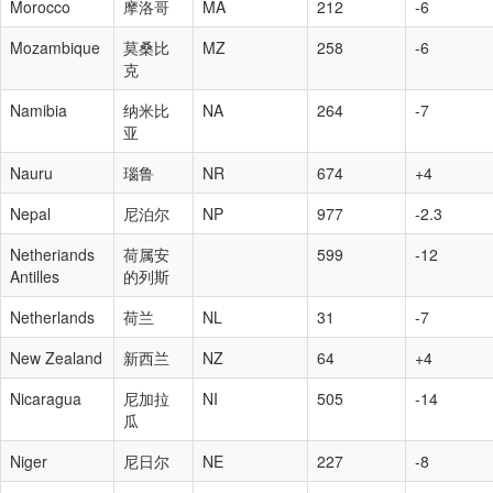
Morocco
摩洛哥
MA
212
-6
Mozambique
莫桑比
MZ
258
-6
克
Namibia
纳米比
NA
264
-7
亚
Nauru
瑙鲁
NR
674
+4
Nepal
尼泊尔
NP
977
-2.3
Netheriands
荷属安
599
-12
Antilles
的列斯
Netherlands
荷兰
NL
31
-7
New Zealand
新西兰
NZ
64
+4
Nicaragua
尼加拉
NI
505
-14
瓜
Niger
尼日尔
NE
227
-8