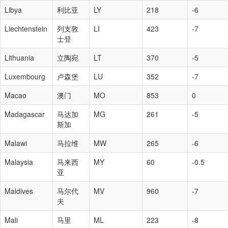
Libya
利比亚
LY
218
-6
Liechtenstein
列支敦
LI
423
-7
士登
Lithuania
立陶宛
LT
370
-5
Luxembourg
卢森堡
LU
352
-7
Macao
澳门
MO
853
0
Madagascar
马达加
MG
261
-5
斯加
Malawi
马拉维
MW
265
-6
Malaysia
马来西
MY
60
-0.5
亚
Maldives
马尔代
MV
960
-7
夫
Mali
马里
ML
223
-8