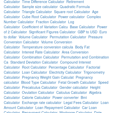
Calculator
Time Difference Calculator
Retirement
Calculator
Sample size calculator
Quadratic Formula
Calculator
Triangle Calculator
Square root Calculator
Age
Calculator
Cube Root Calculator
Power calculator
Complex
Number Calculator
Fraction Calculator
Log
Calculator
Coefficient of Variation Calcu
Base Calculator
Power
of 2 Calculator
Significant Figures Calculator
GBP to USD
Euro
to dollar
Volume Calculator
Permutation Calculator
Pressure
Conversion Calculator
Volume Conversion
Calculator
Temperature conversion calcula
Body Fat
Calculator
Interest Rate Calculator
Area Conversion
Calculator
Combination Calculator
Permutation and Combination
Ca
Standard Deviation Calculator
Compound Interest
Calculator
Root Calculator
Percentage Calculator
Factorial
Calculator
Loan Calculator
Electricity Calculator
Trigonometry
Calculator
Pregnancy Weight Gain Calculat
Pregnancy
calculator
Blood Type Calculator
Fetal Growth Calculator
Speed
Calculator
Precalculus Calculator
Gender calculator
Height
Calculator
Ovulation Calculator
Calculus Calculator
Algebra
Calculator
Calorie Calculator
Power converter
Bmi
Calculator
Exchange rate calculator
Legal Fees Calculator
Loan
Amount Calculator
Loan Repayment Calculator
Car Loan
Calculator
Repayment Calculator
Mortgage Calculator
Date