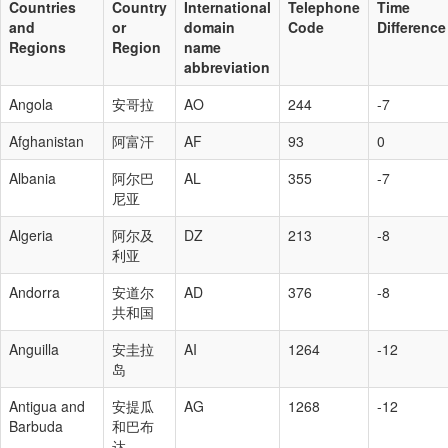
Countries
Country
International
Telephone
Time
and
or
domain
Code
Difference
Regions
Region
name
abbreviation
Angola
安哥拉
AO
244
-7
Afghanistan
阿富汗
AF
93
0
Albania
阿尔巴
AL
355
-7
尼亚
Algeria
阿尔及
DZ
213
-8
利亚
Andorra
安道尔
AD
376
-8
共和国
Anguilla
安圭拉
AI
1264
-12
岛
Antigua and
安提瓜
AG
1268
-12
Barbuda
和巴布
达