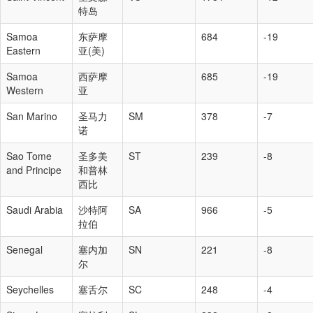
特岛
Samoa
东萨摩
684
-19
Eastern
亚(美)
Samoa
西萨摩
685
-19
Western
亚
San Marino
圣马力
SM
378
-7
诺
Sao Tome
圣多美
ST
239
-8
and Principe
和普林
西比
Saudi Arabia
沙特阿
SA
966
-5
拉伯
Senegal
塞内加
SN
221
-8
尔
Seychelles
塞舌尔
SC
248
-4