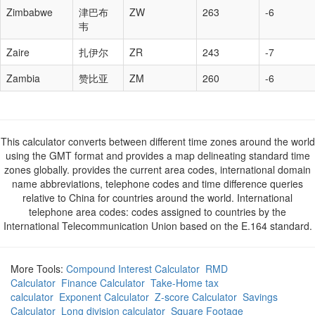
Zimbabwe
津巴布
ZW
263
-6
韦
Zaire
扎伊尔
ZR
243
-7
Zambia
赞比亚
ZM
260
-6
This calculator converts between different time zones around the world
using the GMT format and provides a map delineating standard time
zones globally. provides the current area codes, international domain
name abbreviations, telephone codes and time difference queries
relative to China for countries around the world. International
telephone area codes: codes assigned to countries by the
International Telecommunication Union based on the E.164 standard.
More Tools:
Compound Interest Calculator
RMD
Calculator
Finance Calculator
Take-Home tax
calculator
Exponent Calculator
Z-score Calculator
Savings
Calculator
Long division calculator
Square Footage